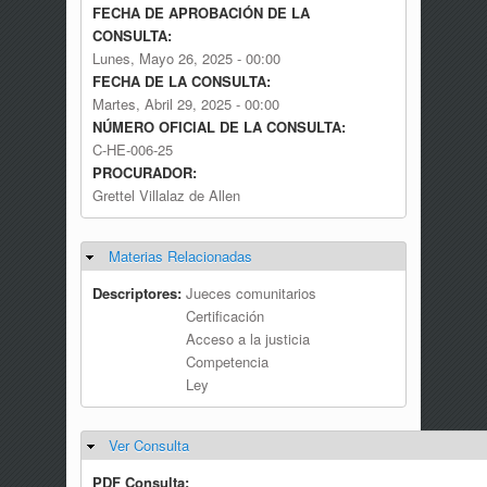
FECHA DE APROBACIÓN DE LA
CONSULTA:
Lunes, Mayo 26, 2025 - 00:00
FECHA DE LA CONSULTA:
Martes, Abril 29, 2025 - 00:00
NÚMERO OFICIAL DE LA CONSULTA:
C-HE-006-25
PROCURADOR:
Grettel Villalaz de Allen
Materias Relacionadas
Ocultar
Descriptores:
Jueces comunitarios
Certificación
Acceso a la justicia
Competencia
Ley
Ver Consulta
Ocultar
PDF Consulta: