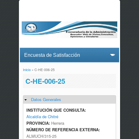
Inicio
» C-HE-006-25
Usted está aquí
C-HE-006-25
Datos Generales
Ocultar
INSTITUCIÓN QUE CONSULTA:
Alcaldía de Chitré
PROVINCIA:
Herrera
NÚMERO DE REFERENCIA EXTERNA:
ALMUCH/315-25