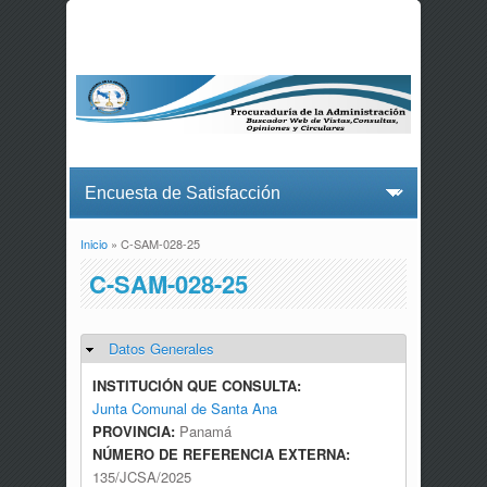
Inicio
» C-SAM-028-25
Usted está aquí
C-SAM-028-25
Datos Generales
Ocultar
INSTITUCIÓN QUE CONSULTA:
Junta Comunal de Santa Ana
PROVINCIA:
Panamá
NÚMERO DE REFERENCIA EXTERNA:
135/JCSA/2025