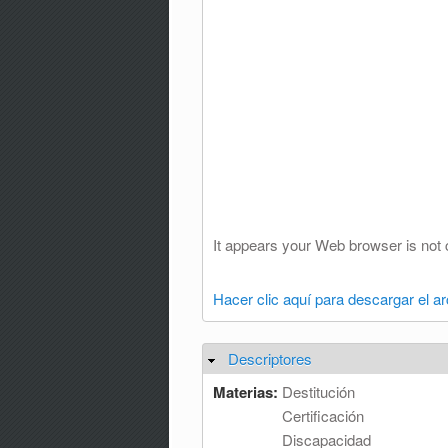
It appears your Web browser is not 
Hacer clic aquí para descargar el a
Descriptores
Ocultar
Materias:
Destitución
Certificación
Discapacidad