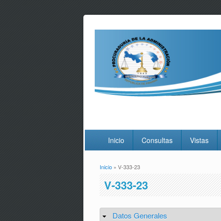
Inicio
Consultas
Vistas
Inicio
» V-333-23
Usted está aquí
V-333-23
Datos Generales
Ocultar