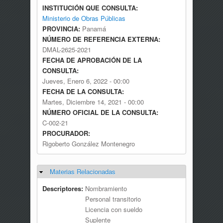
INSTITUCIÓN QUE CONSULTA:
Ministerio de Obras Públicas
PROVINCIA:
Panamá
NÚMERO DE REFERENCIA EXTERNA:
DMAL-2625-2021
FECHA DE APROBACIÓN DE LA
CONSULTA:
Jueves, Enero 6, 2022 - 00:00
FECHA DE LA CONSULTA:
Martes, Diciembre 14, 2021 - 00:00
NÚMERO OFICIAL DE LA CONSULTA:
C-002-21
PROCURADOR:
Rigoberto González Montenegro
Materias Relacionadas
Ocultar
Descriptores:
Nombramiento
Personal transitorio
Licencia con sueldo
Suplente