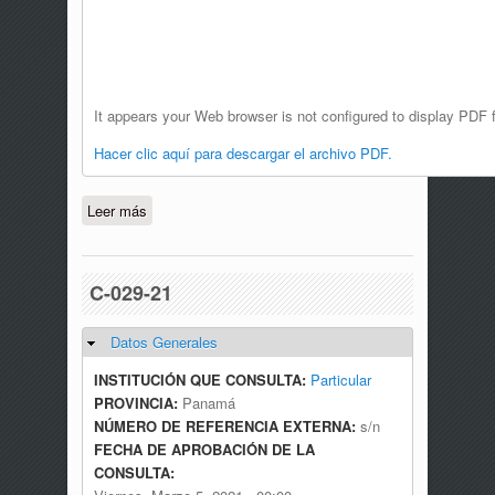
It appears your Web browser is not configured to display PDF f
Hacer clic aquí para descargar el archivo PDF.
Leer más
sobre C-133-21
C-029-21
Datos Generales
Ocultar
INSTITUCIÓN QUE CONSULTA:
Particular
PROVINCIA:
Panamá
NÚMERO DE REFERENCIA EXTERNA:
s/n
FECHA DE APROBACIÓN DE LA
CONSULTA: