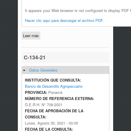
It appears your Web browser is not configured to display PDF f
Hacer clic aquí para descargar el archivo PDF.
Leer más
sobre C-002-22
C-134-21
Datos Generales
Ocultar
INSTITUCIÓN QUE CONSULTA:
Banco de Desarrollo Agropecuario
PROVINCIA:
Panamá
NÚMERO DE REFERENCIA EXTERNA:
G.E.R.H. N° 708-2021
FECHA DE APROBACIÓN DE LA
CONSULTA:
Lunes, Agosto 30, 2021 - 00:00
FECHA DE LA CONSULTA: