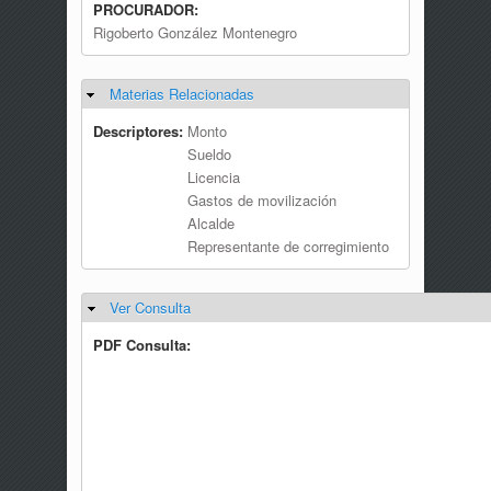
PROCURADOR:
Rigoberto González Montenegro
Materias Relacionadas
Ocultar
Descriptores:
Monto
Sueldo
Licencia
Gastos de movilización
Alcalde
Representante de corregimiento
Ver Consulta
Ocultar
PDF Consulta: