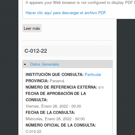
It appears your Web browser is not configured to display PDF f
Hacer clic aquí para descargar el archivo PDF.
Leer más
sobre C-SAM-020-22
C-012-22
Datos Generales
Ocultar
INSTITUCIÓN QUE CONSULTA:
Particular
PROVINCIA:
Panamá
NÚMERO DE REFERENCIA EXTERNA:
s/n
FECHA DE APROBACIÓN DE LA
CONSULTA:
Viernes, Enero 28, 2022 - 00:00
FECHA DE LA CONSULTA:
Miércoles, Enero 26, 2022 - 00:00
NÚMERO OFICIAL DE LA CONSULTA:
C-012-22