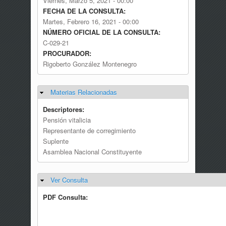
Viernes, Marzo 5, 2021 - 00:00
FECHA DE LA CONSULTA:
Martes, Febrero 16, 2021 - 00:00
NÚMERO OFICIAL DE LA CONSULTA:
C-029-21
PROCURADOR:
Rigoberto González Montenegro
Materias Relacionadas
Ocultar
Descriptores:
Pensión vitalicia
Representante de corregimiento
Suplente
Asamblea Nacional Constituyente
Ver Consulta
Ocultar
PDF Consulta: