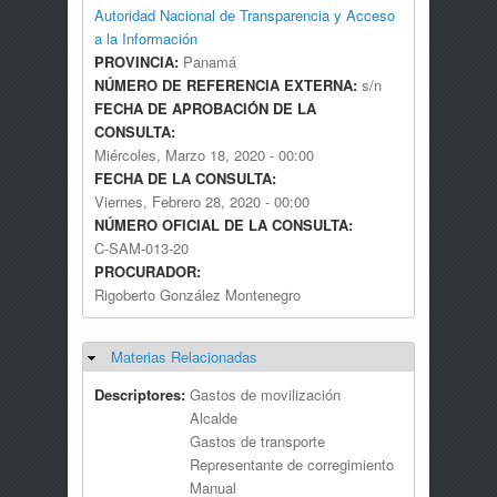
Autoridad Nacional de Transparencia y Acceso
a la Información
PROVINCIA:
Panamá
NÚMERO DE REFERENCIA EXTERNA:
s/n
FECHA DE APROBACIÓN DE LA
CONSULTA:
Miércoles, Marzo 18, 2020 - 00:00
FECHA DE LA CONSULTA:
Viernes, Febrero 28, 2020 - 00:00
NÚMERO OFICIAL DE LA CONSULTA:
C-SAM-013-20
PROCURADOR:
Rigoberto González Montenegro
Materias Relacionadas
Ocultar
Descriptores:
Gastos de movilización
Alcalde
Gastos de transporte
Representante de corregimiento
Manual