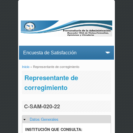
Inicio
» Representante de corregimiento
Usted está aquí
Representante de
corregimiento
C-SAM-020-22
Datos Generales
Ocultar
INSTITUCIÓN QUE CONSULTA: