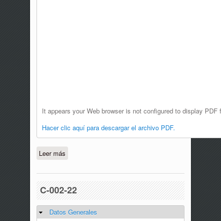
It appears your Web browser is not configured to display PDF f
Hacer clic aquí para descargar el archivo PDF.
Leer más
sobre C-012-22
C-002-22
Datos Generales
Ocultar