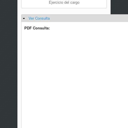
Ejercicio del cargo
Ver Consulta
Ocultar
PDF Consulta: