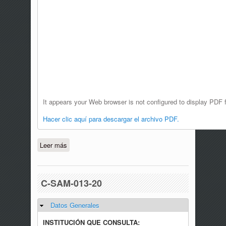
It appears your Web browser is not configured to display PDF f
Hacer clic aquí para descargar el archivo PDF.
Leer más
sobre C-VE-004-20
C-SAM-013-20
Datos Generales
Ocultar
INSTITUCIÓN QUE CONSULTA: