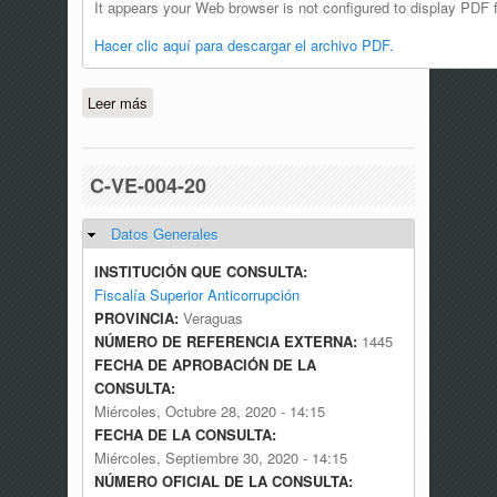
It appears your Web browser is not configured to display PDF f
Hacer clic aquí para descargar el archivo PDF.
Leer más
sobre C-SAM-006-21
C-VE-004-20
Datos Generales
Ocultar
INSTITUCIÓN QUE CONSULTA:
Fiscalía Superior Anticorrupción
PROVINCIA:
Veraguas
NÚMERO DE REFERENCIA EXTERNA:
1445
FECHA DE APROBACIÓN DE LA
CONSULTA:
Miércoles, Octubre 28, 2020 - 14:15
FECHA DE LA CONSULTA:
Miércoles, Septiembre 30, 2020 - 14:15
NÚMERO OFICIAL DE LA CONSULTA: