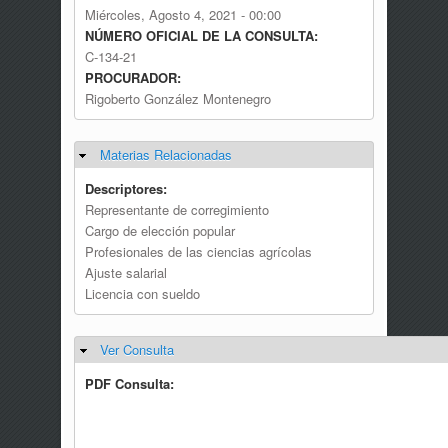
Miércoles, Agosto 4, 2021 - 00:00
NÚMERO OFICIAL DE LA CONSULTA:
C-134-21
PROCURADOR:
Rigoberto González Montenegro
Materias Relacionadas
Ocultar
Descriptores:
Representante de corregimiento
Cargo de elección popular
Profesionales de las ciencias agrícolas
Ajuste salarial
Licencia con sueldo
Ver Consulta
Ocultar
PDF Consulta: