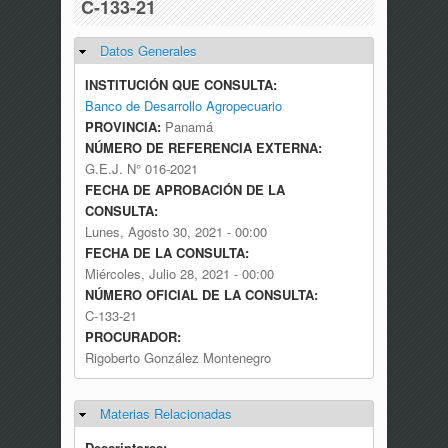
C-133-21
Datos Generales
Ocultar
INSTITUCIÓN QUE CONSULTA:
Banco de Desarrollo Agropecuario
PROVINCIA:
Panamá
NÚMERO DE REFERENCIA EXTERNA:
G.E.J. N° 016-2021
FECHA DE APROBACIÓN DE LA
CONSULTA:
Lunes, Agosto 30, 2021 - 00:00
FECHA DE LA CONSULTA:
Miércoles, Julio 28, 2021 - 00:00
NÚMERO OFICIAL DE LA CONSULTA:
C-133-21
PROCURADOR:
Rigoberto González Montenegro
Materias Relacionadas
Ocultar
Descriptores: