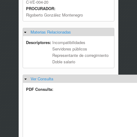
C-VE-004-20
PROCURADOR:
Rigoberto González Montenegro
Materias Relacionadas
Ocultar
Descriptores:
Incompatibilidades
Servidores públicos
Representante de corregimiento
Doble salario
Ver Consulta
Ocultar
PDF Consulta: