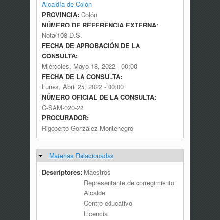
Alcaldía de Colón
PROVINCIA:
Colón
NÚMERO DE REFERENCIA EXTERNA:
Nota/108 D.S.
FECHA DE APROBACIÓN DE LA
CONSULTA:
Miércoles, Mayo 18, 2022 - 00:00
FECHA DE LA CONSULTA:
Lunes, Abril 25, 2022 - 00:00
NÚMERO OFICIAL DE LA CONSULTA:
C-SAM-020-22
PROCURADOR:
Rigoberto González Montenegro
Materias Relacionadas
Ocultar
Descriptores:
Maestros
Representante de corregimiento
Alcalde
Centro educativo
Licencia