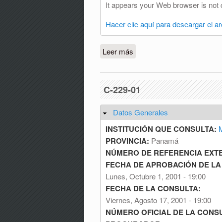
It appears your Web browser is not 
Hacer clic aquí para descargar el a
Leer más
sobre C-232-03
C-229-01
Datos Generales
Ocultar
INSTITUCIÓN QUE CONSULTA:
M
PROVINCIA:
Panamá
NÚMERO DE REFERENCIA EXT
FECHA DE APROBACIÓN DE LA
Lunes, Octubre 1, 2001 - 19:00
FECHA DE LA CONSULTA:
Viernes, Agosto 17, 2001 - 19:00
NÚMERO OFICIAL DE LA CONS