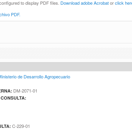
configured to display PDF files.
Download adobe Acrobat
or
click her
rchivo PDF.
inisterio de Desarrollo Agropecuario
ERNA:
DM-2071-01
 CONSULTA:
ULTA:
C-229-01