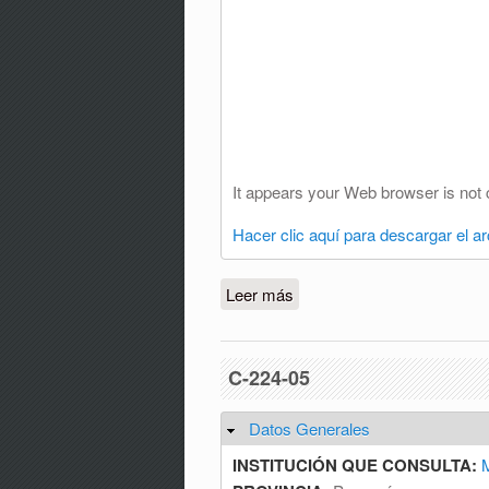
It appears your Web browser is not 
Hacer clic aquí para descargar el a
Leer más
sobre C-229-01
C-224-05
Datos Generales
Ocultar
INSTITUCIÓN QUE CONSULTA:
M