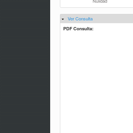
Nulidad
Ver Consulta
Ocultar
PDF Consulta: