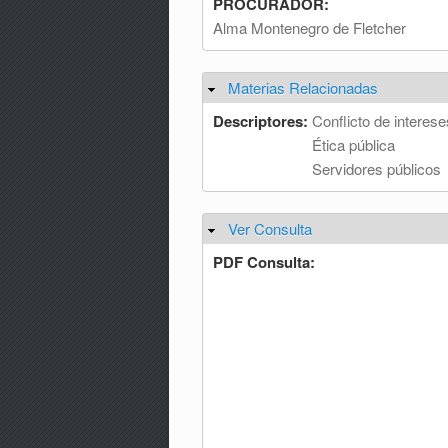
PROCURADOR:
Alma Montenegro de Fletcher
Materias Relacionadas
Ocultar
Descriptores:
Conflicto de interese
Ética pública
Servidores públicos
Ver Consulta
Ocultar
PDF Consulta: