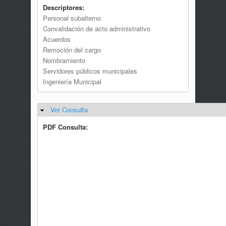
Descriptores:
Personal subalterno
Convalidación de acto administrativo
Acuerdos
Remoción del cargo
Nombramiento
Servidores públicos municipales
Ingeniería Municipal
Ver Consulta
Ocultar
PDF Consulta: