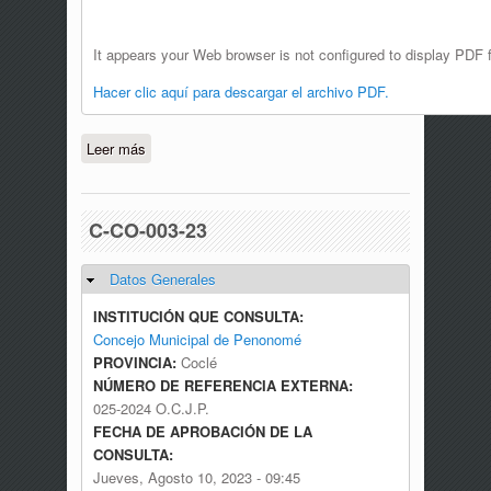
It appears your Web browser is not configured to display PDF f
Hacer clic aquí para descargar el archivo PDF.
Leer más
sobre C-CO-004-24
C-CO-003-23
Datos Generales
Ocultar
INSTITUCIÓN QUE CONSULTA:
Concejo Municipal de Penonomé
PROVINCIA:
Coclé
NÚMERO DE REFERENCIA EXTERNA:
025-2024 O.C.J.P.
FECHA DE APROBACIÓN DE LA
CONSULTA:
Jueves, Agosto 10, 2023 - 09:45