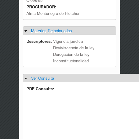
C-098-95
PROCURADOR:
Alma Montenegro de Fletcher
Materias Relacionadas
Ocultar
Descriptores:
Vigencia jurídica
Reviviscencia de la ley
Derogación de la ley
Inconstitucionalidad
Ver Consulta
Ocultar
PDF Consulta: