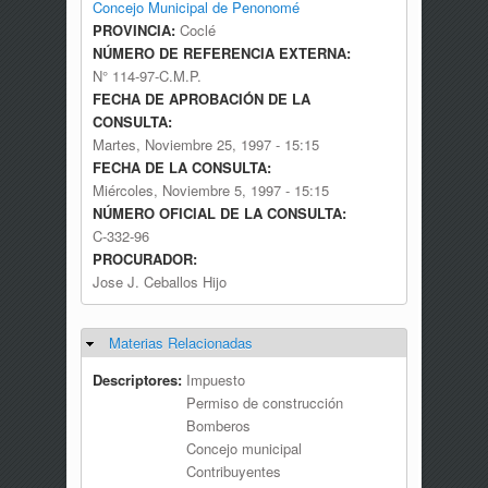
Concejo Municipal de Penonomé
PROVINCIA:
Coclé
NÚMERO DE REFERENCIA EXTERNA:
N° 114-97-C.M.P.
FECHA DE APROBACIÓN DE LA
CONSULTA:
Martes, Noviembre 25, 1997 - 15:15
FECHA DE LA CONSULTA:
Miércoles, Noviembre 5, 1997 - 15:15
NÚMERO OFICIAL DE LA CONSULTA:
C-332-96
PROCURADOR:
Jose J. Ceballos Hijo
Materias Relacionadas
Ocultar
Descriptores:
Impuesto
Permiso de construcción
Bomberos
Concejo municipal
Contribuyentes