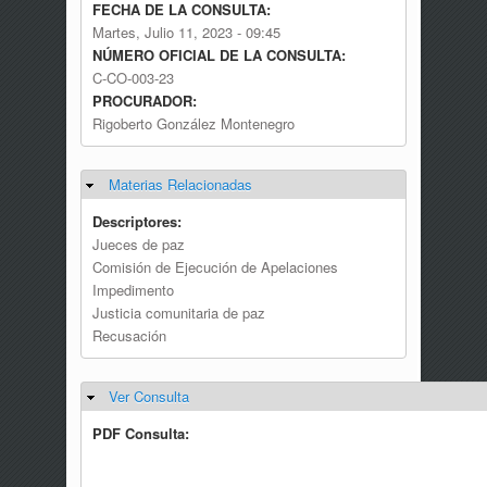
FECHA DE LA CONSULTA:
Martes, Julio 11, 2023 - 09:45
NÚMERO OFICIAL DE LA CONSULTA:
C-CO-003-23
PROCURADOR:
Rigoberto González Montenegro
Materias Relacionadas
Ocultar
Descriptores:
Jueces de paz
Comisión de Ejecución de Apelaciones
Impedimento
Justicia comunitaria de paz
Recusación
Ver Consulta
Ocultar
PDF Consulta: