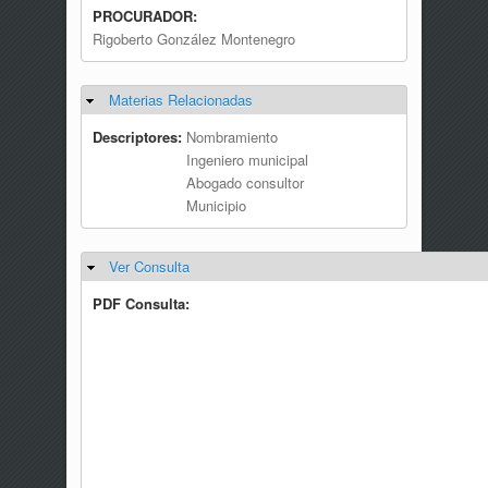
PROCURADOR:
Rigoberto González Montenegro
Materias Relacionadas
Ocultar
Descriptores:
Nombramiento
Ingeniero municipal
Abogado consultor
Municipio
Ver Consulta
Ocultar
PDF Consulta: