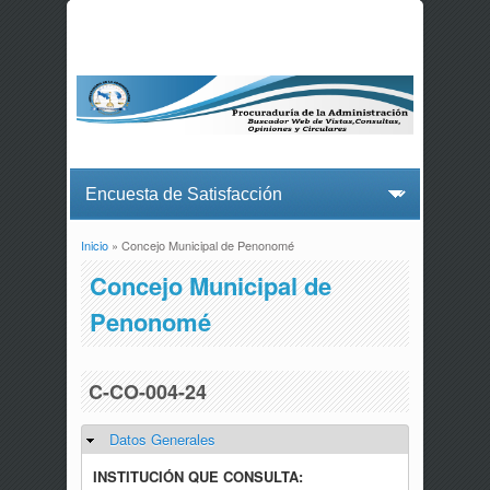
Inicio
» Concejo Municipal de Penonomé
Usted está aquí
Concejo Municipal de
Penonomé
C-CO-004-24
Datos Generales
Ocultar
INSTITUCIÓN QUE CONSULTA: