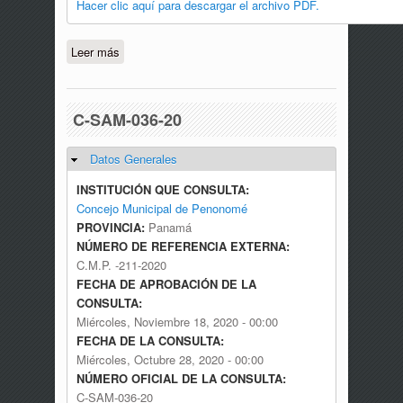
Hacer clic aquí para descargar el archivo PDF.
Leer más
sobre C-CO-001-20
C-SAM-036-20
Datos Generales
Ocultar
INSTITUCIÓN QUE CONSULTA:
Concejo Municipal de Penonomé
PROVINCIA:
Panamá
NÚMERO DE REFERENCIA EXTERNA:
C.M.P. -211-2020
FECHA DE APROBACIÓN DE LA
CONSULTA:
Miércoles, Noviembre 18, 2020 - 00:00
FECHA DE LA CONSULTA:
Miércoles, Octubre 28, 2020 - 00:00
NÚMERO OFICIAL DE LA CONSULTA:
C-SAM-036-20