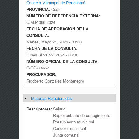
Concejo Municipal de Penonomé
PROVINCIA:
Coclé
NÚMERO DE REFERENCIA EXTERNA:
C.M.P-096-2024
FECHA DE APROBACIÓN DE LA
CONSULTA:
Martes, Mayo 21, 2024 - 00:00
FECHA DE LA CONSULTA:
Lunes, Abril 29, 2024 - 00:00
NÚMERO OFICIAL DE LA CONSULTA:
C-CO-004-24
PROCURADOR:
Rigoberto González Montenegro
Materias Relacionadas
Ocultar
Descriptores:
Salario
Representante de corregimiento
Presupuesto municipal
Concejo municipal
Junta comunal