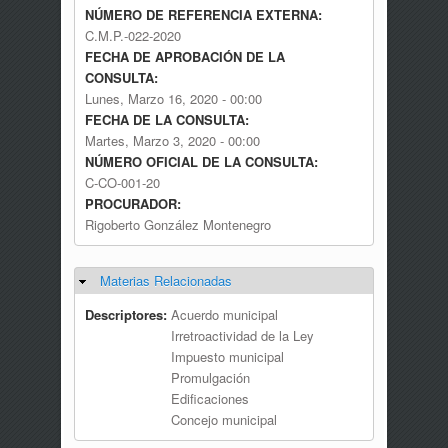
NÚMERO DE REFERENCIA EXTERNA:
C.M.P.-022-2020
FECHA DE APROBACIÓN DE LA
CONSULTA:
Lunes, Marzo 16, 2020 - 00:00
FECHA DE LA CONSULTA:
Martes, Marzo 3, 2020 - 00:00
NÚMERO OFICIAL DE LA CONSULTA:
C-CO-001-20
PROCURADOR:
Rigoberto González Montenegro
Materias Relacionadas
Ocultar
Descriptores:
Acuerdo municipal
Irretroactividad de la Ley
Impuesto municipal
Promulgación
Edificaciones
Concejo municipal