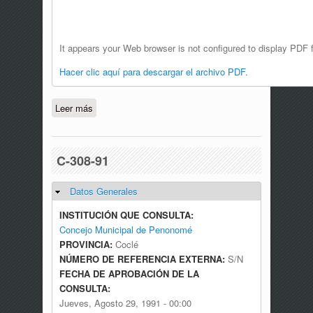
It appears your Web browser is not configured to display PDF f
Hacer clic aquí para descargar el archivo PDF.
Leer más
sobre C-332-97
C-308-91
Datos Generales
Ocultar
INSTITUCIÓN QUE CONSULTA:
Concejo Municipal de Penonomé
PROVINCIA:
Coclé
NÚMERO DE REFERENCIA EXTERNA:
S/N
FECHA DE APROBACIÓN DE LA
CONSULTA:
Jueves, Agosto 29, 1991 - 00:00