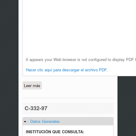
It appears your Web browser is not configured to display PDF f
Hacer clic aquí para descargar el archivo PDF.
Leer más
sobre C-098-95
C-332-97
Datos Generales
Ocultar
INSTITUCIÓN QUE CONSULTA: