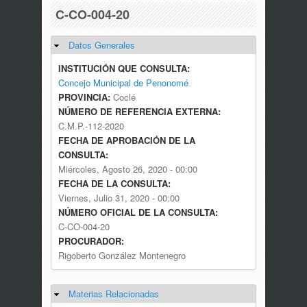
C-CO-004-20
Datos Generales
Ocultar
INSTITUCIÓN QUE CONSULTA:
Concejo Municipal de Penonomé
PROVINCIA:
Coclé
NÚMERO DE REFERENCIA EXTERNA:
C.M.P.-112-2020
FECHA DE APROBACIÓN DE LA
CONSULTA:
Miércoles, Agosto 26, 2020 - 00:00
FECHA DE LA CONSULTA:
Viernes, Julio 31, 2020 - 00:00
NÚMERO OFICIAL DE LA CONSULTA:
C-CO-004-20
PROCURADOR:
Rigoberto González Montenegro
Materias Relacionadas
Ocultar