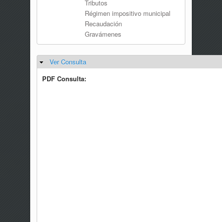
Tributos
Régimen impositivo municipal
Recaudación
Gravámenes
Ver Consulta
Ocultar
PDF Consulta: