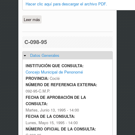
Hacer clic aquí para descargar el archivo PDF.
Leer más
sobre C-123-91
C-098-95
Datos Generales
Ocultar
INSTITUCIÓN QUE CONSULTA:
Concejo Municipal de Penonomé
PROVINCIA:
Coclé
NÚMERO DE REFERENCIA EXTERNA:
092-95-C.M.P.
FECHA DE APROBACIÓN DE LA
CONSULTA:
Martes, Junio 13, 1995 - 14:00
FECHA DE LA CONSULTA:
Lunes, Mayo 15, 1995 - 14:00
NÚMERO OFICIAL DE LA CONSULTA: