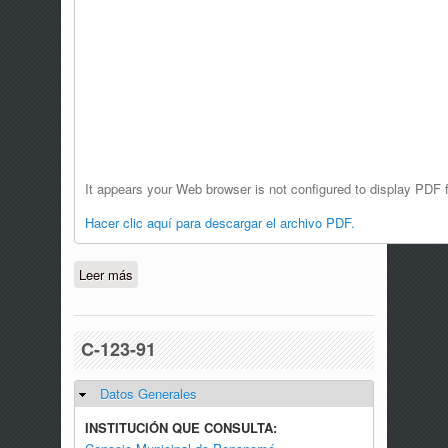
It appears your Web browser is not configured to display PDF f
Hacer clic aquí para descargar el archivo PDF.
Leer más
sobre C-SAM-036-20
C-123-91
Datos Generales
Ocultar
INSTITUCIÓN QUE CONSULTA: