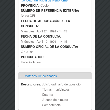
Concejo Municipal de Penonomé
PROVINCIA:
Coclé
NÚMERO DE REFERENCIA EXTERNA:
N° 23-OFL
FECHA DE APROBACIÓN DE LA
CONSULTA:
Miércoles, Abril 24, 1991 - 14:45
FECHA DE LA CONSULTA:
Miércoles, Abril 10, 1991 - 14:45
NÚMERO OFICIAL DE LA CONSULTA:
C-123-91
PROCURADOR:
Horacio Alfaro
Materias Relacionadas
Ocultar
Descriptores:
Juicio ordinario de oposición
Tierras municipales
Cuantía
Jueces de circuito
Competencia