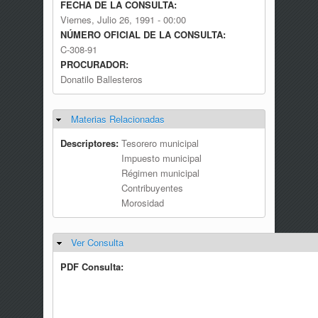
FECHA DE LA CONSULTA:
Viernes, Julio 26, 1991 - 00:00
NÚMERO OFICIAL DE LA CONSULTA:
C-308-91
PROCURADOR:
Donatilo Ballesteros
Materias Relacionadas
Ocultar
Descriptores:
Tesorero municipal
Impuesto municipal
Régimen municipal
Contribuyentes
Morosidad
Ver Consulta
Ocultar
PDF Consulta: