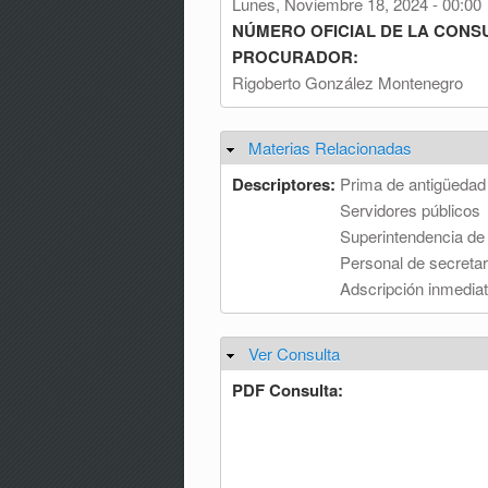
Lunes, Noviembre 18, 2024 - 00:00
NÚMERO OFICIAL DE LA CONS
PROCURADOR:
Rigoberto González Montenegro
Materias Relacionadas
Ocultar
Descriptores:
Prima de antigüedad
Servidores públicos
Superintendencia de
Personal de secretar
Adscripción inmedia
Ver Consulta
Ocultar
PDF Consulta: