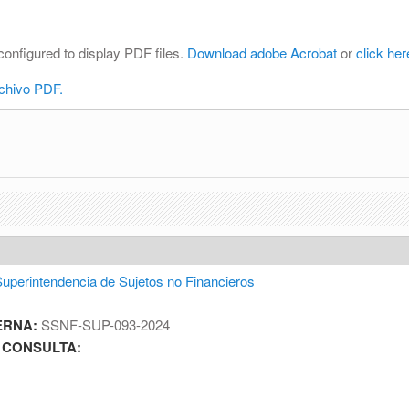
configured to display PDF files.
Download adobe Acrobat
or
click her
rchivo PDF.
uperintendencia de Sujetos no Financieros
ERNA:
SSNF-SUP-093-2024
 CONSULTA: