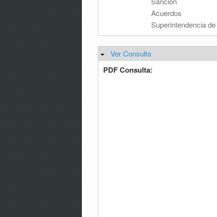
Sanción
Acuerdos
Superintendencia de
Ver Consulta
Ocultar
PDF Consulta: