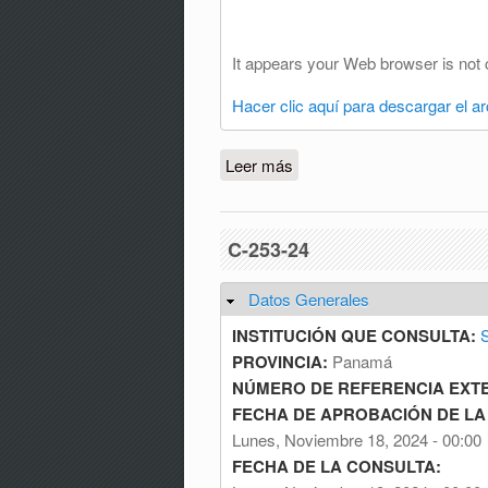
It appears your Web browser is not 
Hacer clic aquí para descargar el a
Leer más
sobre C-149-25
C-253-24
Datos Generales
Ocultar
INSTITUCIÓN QUE CONSULTA:
S
PROVINCIA:
Panamá
NÚMERO DE REFERENCIA EXT
FECHA DE APROBACIÓN DE LA
Lunes, Noviembre 18, 2024 - 00:00
FECHA DE LA CONSULTA: